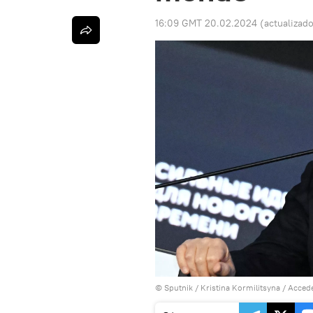
16:09 GMT 20.02.2024
(actualizad
© Sputnik / Kristina Kormilitsyna
/
Accede