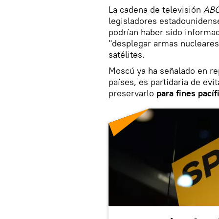
La cadena de televisión
AB
legisladores estadounidense
podrían haber sido informa
"desplegar armas nucleares e
satélites.
Moscú ya ha señalado en rep
países, es partidaria de evi
preservarlo
para fines pacíf