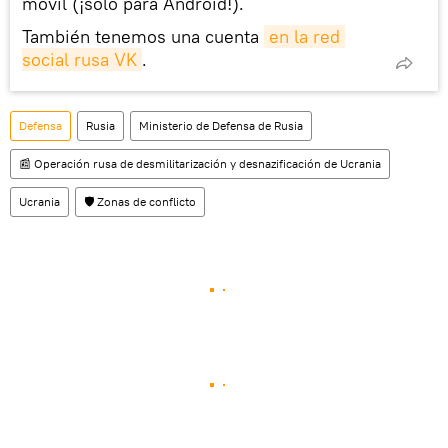
móvil (¡solo para Android!).
También tenemos una cuenta
en la red 
social rusa VK
.
Defensa
Rusia
Ministerio de Defensa de Rusia
📰 Operación rusa de desmilitarización y desnazificación de Ucrania
Ucrania
🛡️ Zonas de conflicto