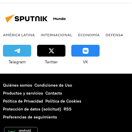
Mundo
AMÉRICA LATINA
INTERNACIONAL
ECONOMÍA
DEFENSA
M
Telegram
Twitter
VK
Quiénes somos
Condiciones de Uso
Productos y servicios
Contacto
Política de Privacidad
Politica de Cookies
Protección de datos (solicitud)
RSS
Preferencias de seguimiento