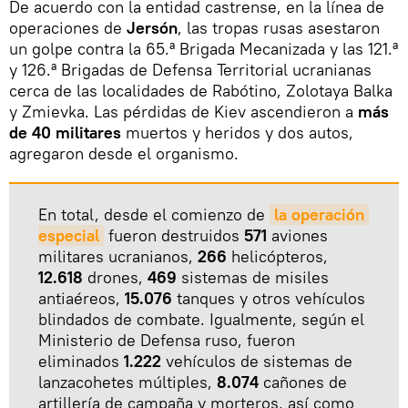
De acuerdo con la entidad castrense, en la línea de
operaciones de
Jersón
, las tropas rusas asestaron
un golpe contra la 65.ª Brigada Mecanizada y las 121.ª
y 126.ª Brigadas de Defensa Territorial ucranianas
cerca de las localidades de Rabótino, Zolotaya Balka
y Zmievka. Las pérdidas de Kiev ascendieron a
más
de 40 militares
muertos y heridos y dos autos,
agregaron desde el organismo.
En total, desde el comienzo de
la operación 
especial
fueron destruidos
571
aviones
militares ucranianos,
266
helicópteros,
12.618
drones,
469
sistemas de misiles
antiaéreos,
15.076
tanques y otros vehículos
blindados de combate. Igualmente, según el
Ministerio de Defensa ruso, fueron
eliminados
1.222
vehículos de sistemas de
lanzacohetes múltiples,
8.074
cañones de
artillería de campaña y morteros, así como