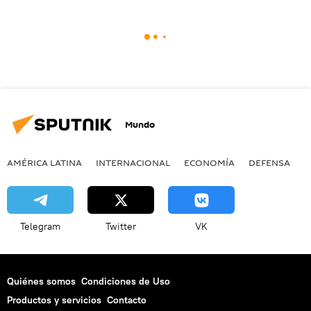
Mundo
AMÉRICA LATINA
INTERNACIONAL
ECONOMÍA
DEFENSA
M
Telegram
Twitter
VK
Quiénes somos
Condiciones de Uso
Productos y servicios
Contacto