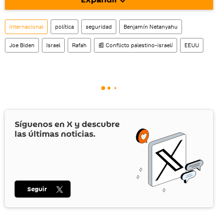
También tenemos una cuenta
en la red 
social rusa VK
.
Internacional
política
seguridad
Benjamín Netanyahu
Joe Biden
Israel
Rafah
📰 Conflicto palestino-israelí
EEUU
Síguenos en
X
y descubre
las últimas noticias.
Seguir