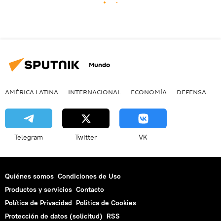
Mundo
AMÉRICA LATINA
INTERNACIONAL
ECONOMÍA
DEFENSA
M
Telegram
Twitter
VK
Quiénes somos
Condiciones de Uso
Productos y servicios
Contacto
Política de Privacidad
Politica de Cookies
Protección de datos (solicitud)
RSS