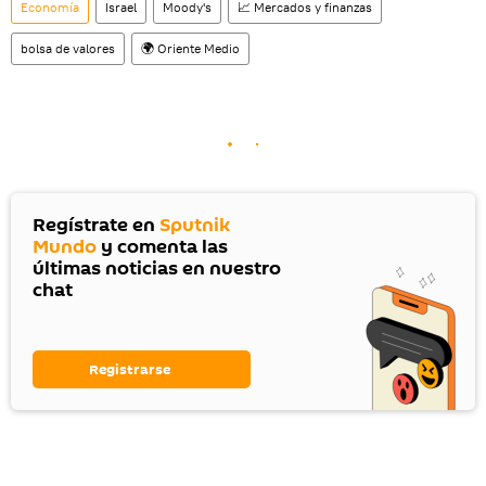
Economía
Israel
Moody's
📈 Mercados y finanzas
bolsa de valores
🌍 Oriente Medio
Regístrate en
Sputnik
Mundo
y comenta las
últimas noticias en nuestro
chat
Registrarse