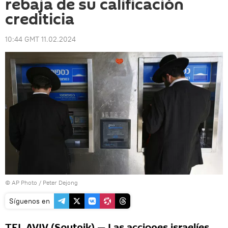
rebaja de su calificación
crediticia
10:44 GMT 11.02.2024
© AP Photo / Peter Dejong
Síguenos en
TEL AVIV (Sputnik) — Las acciones israelíes