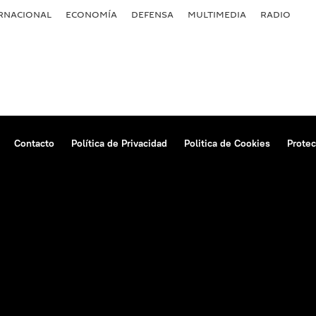
RNACIONAL
ECONOMÍA
DEFENSA
MULTIMEDIA
RADIO
Contacto
Política de Privacidad
Politica de Cookies
Protec