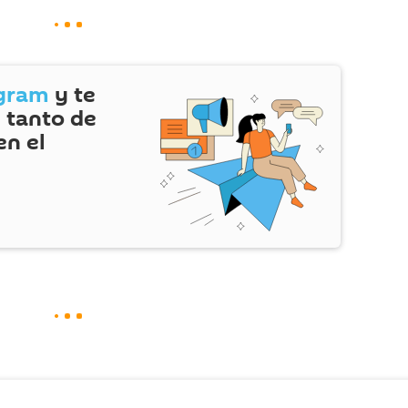
gram
y te
 tanto de
en el