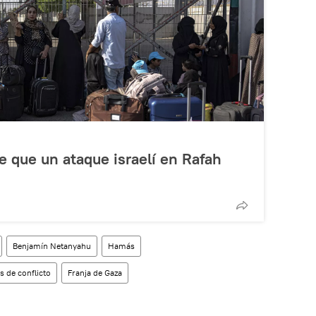
 que un ataque israelí en Rafah
Benjamín Netanyahu
Hamás
as de conflicto
Franja de Gaza