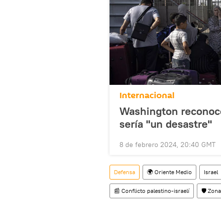
Internacional
Washington reconoce
sería "un desastre"
8 de febrero 2024, 20:40 GMT
Defensa
🌍 Oriente Medio
Israel
📰 Conflicto palestino-israelí
🛡️ Zon