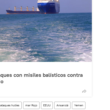
aques con misiles balísticos contra
jo
 ataques hutíes
mar Rojo
EEUU
Ansarolá
Yemen