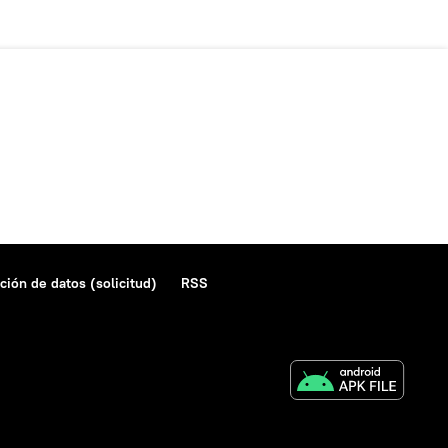
ción de datos (solicitud)
RSS