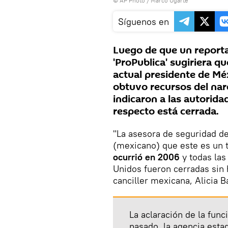
© AP Photo / Marco Ugarte
Síguenos en
Luego de que un report
'ProPublica' sugiriera q
actual presidente de Mé
obtuvo recursos del nar
indicaron a las autorida
respecto está cerrada.
"La asesora de seguridad de 
(mexicano) que este es un 
ocurrió en 2006
y todas las
Unidos fueron cerradas sin h
canciller mexicana, Alicia 
La aclaración de la func
pasado, la agencia esta