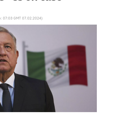
o:
07:03 GMT 07.02.2024
)