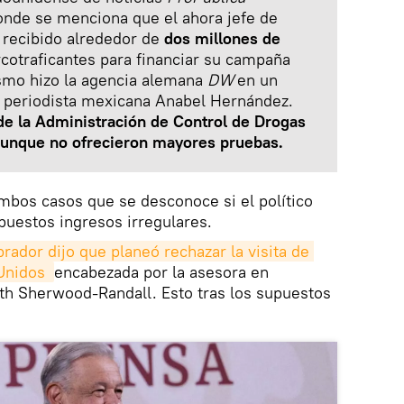
onde se menciona que el ahora jefe de
 recibido alrededor de
dos millones de
cotraficantes para financiar su campaña
ismo hizo la agencia alemana
DW
en un
a periodista mexicana Anabel Hernández.
de la Administración de Control de Drogas
 aunque no ofrecieron mayores pruebas.
ambos casos que se desconoce si el político
puestos ingresos irregulares.
rador dijo que planeó rechazar la visita de 
Unidos 
encabezada por la asesora en
th Sherwood-Randall. Esto tras los supuestos