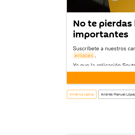
No te pierdas 
importantes
Suscríbete a nuestros ca
enlaces
.
Ya que la aplicación Sput
este enlace
puedes desca
móvil (¡solo para Android
También tenemos una cu
América Latina
Andrés Manuel Lópe