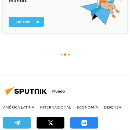
mundo.
Unirme
Mundo
AMÉRICA LATINA
INTERNACIONAL
ECONOMÍA
DEFENSA
M