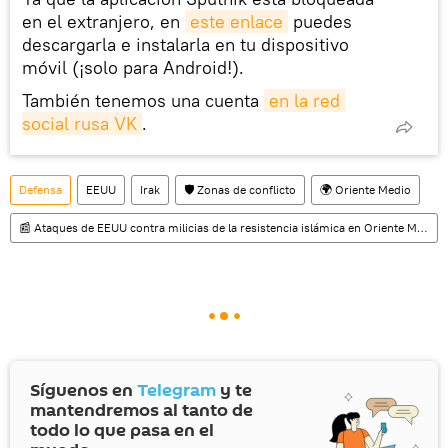
en el extranjero, en
este enlace
puedes
descargarla e instalarla en tu dispositivo
móvil (¡solo para Android!).
También tenemos una cuenta
en la red 
social rusa VK
.
Defensa
EEUU
Irak
🛡️ Zonas de conflicto
🌍 Oriente Medio
📰 Ataques de EEUU contra milicias de la resistencia islámica en Oriente Medio (2024)
Síguenos en
Telegram
y te
mantendremos al tanto de
todo lo que pasa en el