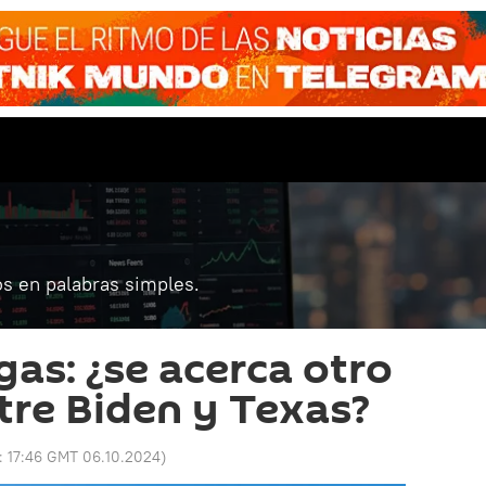
s en palabras simples.
gas: ¿se acerca otro
ntre Biden y Texas?
o:
17:46 GMT 06.10.2024
)