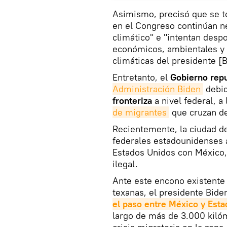
Asimismo, precisó que se t
en el Congreso continúan n
climático" e "intentan despo
económicos, ambientales y d
climáticas del presidente [B
Entretanto, el
Gobierno repu
Administración Biden
debid
fronteriza
a nivel federal, a
de migrantes
que cruzan de
Recientemente, la ciudad d
federales estadounidenses a 
Estados Unidos con México, 
ilegal.
Ante este encono existente 
texanas, el presidente Bide
el paso entre México y Est
largo de más de 3.000 kiló