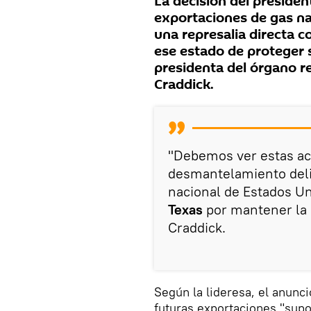
La decisión del presiden
exportaciones de gas nat
una represalia directa 
ese estado de proteger s
presidenta del órgano reg
Craddick.
"Debemos ver estas ac
desmantelamiento delibe
nacional de Estados U
Texas
por mantener la 
Craddick.
Según la lideresa, el anunc
futuras exportaciones "supo