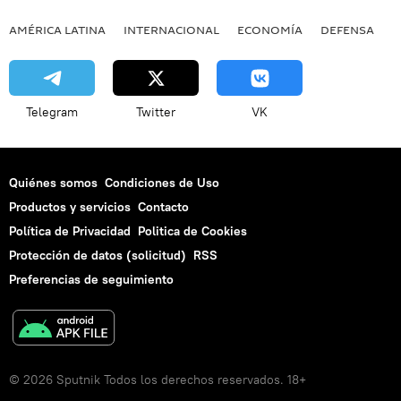
AMÉRICA LATINA
INTERNACIONAL
ECONOMÍA
DEFENSA
M
Telegram
Twitter
VK
Quiénes somos
Condiciones de Uso
Productos y servicios
Contacto
Política de Privacidad
Politica de Cookies
Protección de datos (solicitud)
RSS
Preferencias de seguimiento
© 2026 Sputnik Todos los derechos reservados. 18+