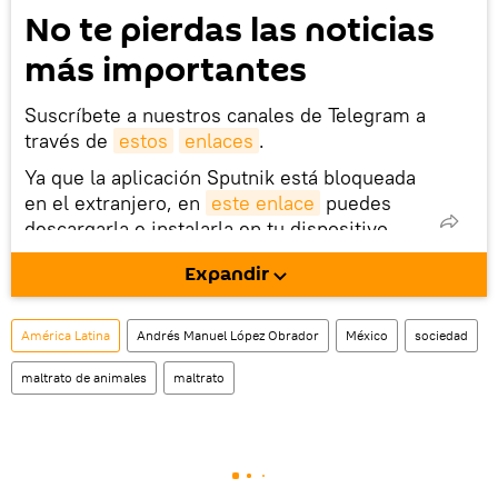
No te pierdas las noticias
más importantes
Suscríbete a nuestros canales de Telegram a
través de
estos
enlaces
.
Ya que la aplicación Sputnik está bloqueada
en el extranjero, en
este enlace
puedes
descargarla e instalarla en tu dispositivo
móvil (¡solo para Android!).
Expandir
También tenemos una cuenta
en la red 
social rusa VK
.
América Latina
Andrés Manuel López Obrador
México
sociedad
maltrato de animales
maltrato