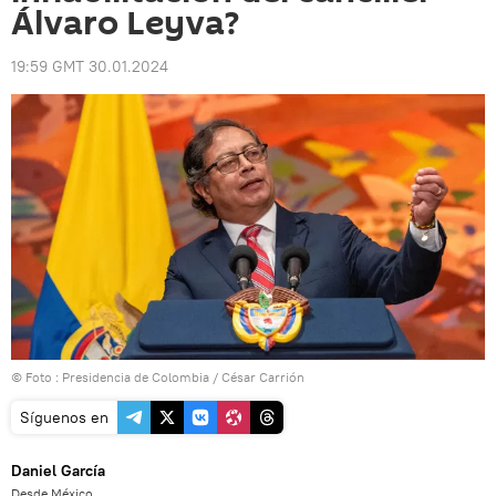
Álvaro Leyva?
19:59 GMT 30.01.2024
© Foto : Presidencia de Colombia / César Carrión
Síguenos en
Daniel García
Desde México