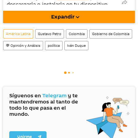
descargarla e instalarla en tu dispositivo
móvil (¡solo para Android!).
Expandir
También tenemos una cuenta
en la red 
social rusa VK
.
América Latina
Gustavo Petro
Colombia
Gobierno de Colombia
💬 Opinión y Análisis
política
Iván Duque
Síguenos en
Telegram
y te
mantendremos al tanto de
todo lo que pasa en el
mundo.
Unirme