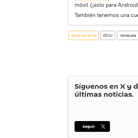
móvil (¡solo para Android
También tenemos una cu
América Latina
EEUU
Venezuela
Síguenos en
X
y d
últimas noticias.
Seguir