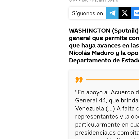
© AP Photo / Nathan Howard
Síguenos en
WASHINGTON (Sputnik) —
general que permite co
que haya avances en las
Nicolás Maduro y la opos
Departamento de Estado
"En apoyo al Acuerdo d
General 44, que brinda 
Venezuela (...) A falta
representantes y la op
particularmente en cua
presidenciales compita