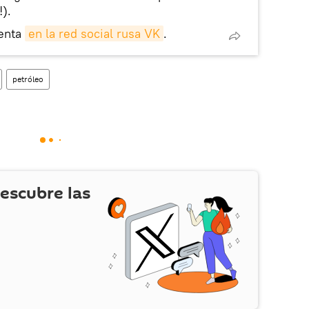
!).
enta
en la red social rusa VK
.
petróleo
escubre las