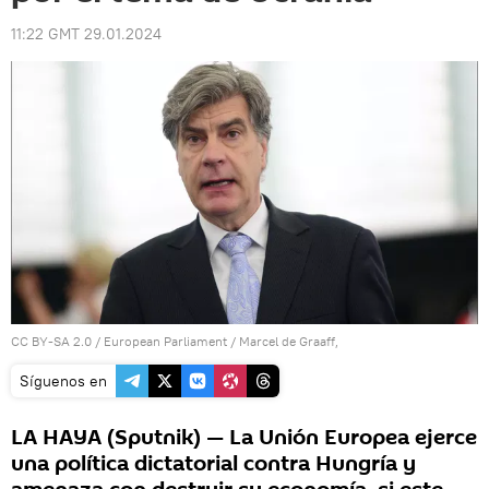
11:22 GMT 29.01.2024
CC BY-SA 2.0
/
European Parliament
/
Marcel de Graaff,
Síguenos en
LA HAYA (Sputnik) — La Unión Europea ejerce
una política dictatorial contra Hungría y