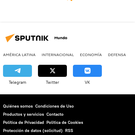
Mundo
AMÉRICA LATINA
INTERNACIONAL
ECONOMÍA
DEFENSA
M
Telegram
Twitter
VK
Quiénes somos
Condiciones de Uso
Productos y servicios
Contacto
Política de Privacidad
Politica de Cookies
Protección de datos (solicitud)
RSS