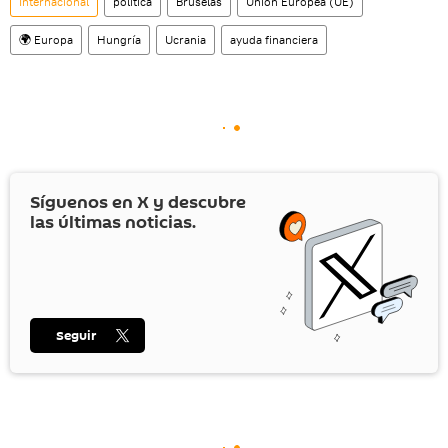
Internacional
política
Bruselas
Unión Europea (UE)
🌍 Europa
Hungría
Ucrania
ayuda financiera
Síguenos en
X
y descubre
las últimas noticias.
Seguir