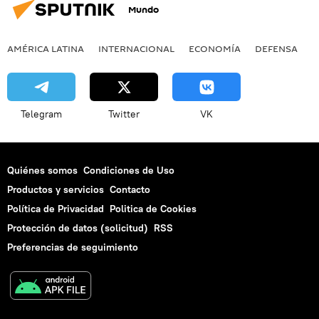
Mundo
AMÉRICA LATINA
INTERNACIONAL
ECONOMÍA
DEFENSA
M
Telegram
Twitter
VK
Quiénes somos
Condiciones de Uso
Productos y servicios
Contacto
Política de Privacidad
Politica de Cookies
Protección de datos (solicitud)
RSS
Preferencias de seguimiento