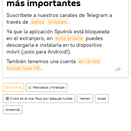
más importantes
Suscríbete a nuestros canales de Telegram a
través de
estos
enlaces
.
Ya que la aplicación Sputnik está bloqueada
en el extranjero, en
este enlace
puedes
descargarla e instalarla en tu dispositivo
móvil (¡solo para Android!).
También tenemos una cuenta
en la red 
social rusa VK
.
Economía
📈 Mercados y finanzas
📰 Crisis en el mar Rojo por ataques hutíes
Yemen
Israel
Ansarolá