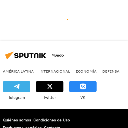
Mundo
AMÉRICA LATINA
INTERNACIONAL
ECONOMÍA
DEFENSA
M
Telegram
Twitter
VK
Quiénes somos
Condiciones de Uso
Productos y servicios
Contacto