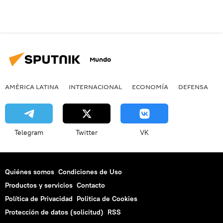
Mundo
AMÉRICA LATINA
INTERNACIONAL
ECONOMÍA
DEFENSA
M
Telegram
Twitter
VK
Quiénes somos
Condiciones de Uso
Productos y servicios
Contacto
Política de Privacidad
Politica de Cookies
Protección de datos (solicitud)
RSS