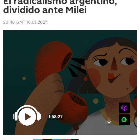
El radicalismo argentino,
dividido ante Milei
20:40 GMT 16.01.2024
iTunes
1:58:27
Spotify