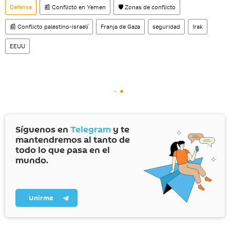
Defensa
📰 Conflicto en Yemen
🛡️ Zonas de conflicto
📰 Conflicto palestino-israelí
Franja de Gaza
seguridad
Irak
EEUU
Síguenos en
Telegram
y te
mantendremos al tanto de
todo lo que pasa en el
mundo.
Unirme