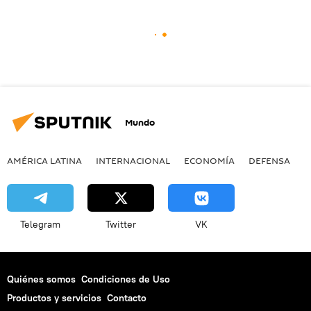
Mundo
AMÉRICA LATINA
INTERNACIONAL
ECONOMÍA
DEFENSA
M
Telegram
Twitter
VK
Quiénes somos
Condiciones de Uso
Productos y servicios
Contacto