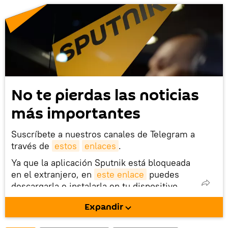
No te pierdas las noticias
más importantes
Suscríbete a nuestros canales de Telegram a
través de
estos
enlaces
.
Ya que la aplicación Sputnik está bloqueada
en el extranjero, en
este enlace
puedes
descargarla e instalarla en tu dispositivo
móvil (¡solo para Android!).
Expandir
También tenemos una cuenta
en la red 
social rusa VK
.