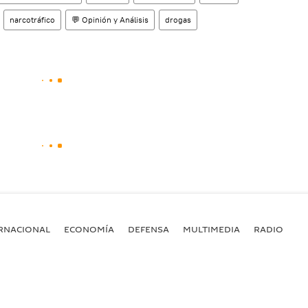
narcotráfico
💬 Opinión y Análisis
drogas
RNACIONAL
ECONOMÍA
DEFENSA
MULTIMEDIA
RADIO