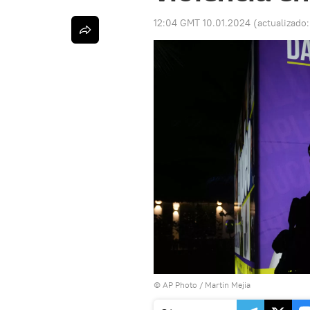
12:04 GMT 10.01.2024
(actualizado
© AP Photo / Martin Mejia