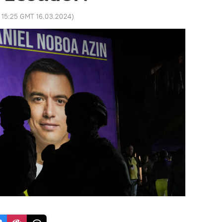
:
15:25 GMT 16.03.2024
)