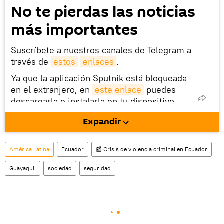
No te pierdas las noticias
más importantes
Suscríbete a nuestros canales de Telegram a
través de
estos
enlaces
.
Ya que la aplicación Sputnik está bloqueada
en el extranjero, en
este enlace
puedes
descargarla e instalarla en tu dispositivo
móvil (¡solo para Android!).
Expandir
También tenemos una cuenta
en la red 
social rusa VK
.
América Latina
Ecuador
📰 Crisis de violencia criminal en Ecuador
Guayaquil
sociedad
seguridad