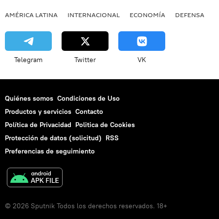
AMÉRICA LATINA
INTERNACIONAL
ECONOMÍA
DEFENSA
M
Telegram
Twitter
VK
Quiénes somos
Condiciones de Uso
Productos y servicios
Contacto
Política de Privacidad
Politica de Cookies
Protección de datos (solicitud)
RSS
Preferencias de seguimiento
© 2026 Sputnik Todos los derechos reservados. 18+