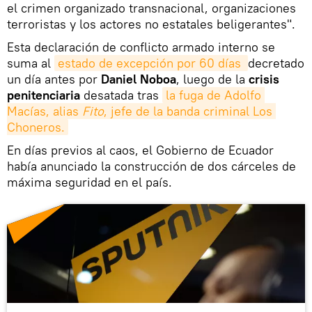
el crimen organizado transnacional, organizaciones
terroristas y los actores no estatales beligerantes".
Esta declaración de conflicto armado interno se
suma al
estado de excepción por 60 días 
decretado
un día antes por
Daniel Noboa
, luego de la
crisis
penitenciaria
desatada tras
la fuga de Adolfo 
Macías, alias 
Fito
, jefe de la banda criminal Los 
Choneros.
En días previos al caos, el Gobierno de Ecuador
había anunciado la construcción de dos cárceles de
máxima seguridad en el país.