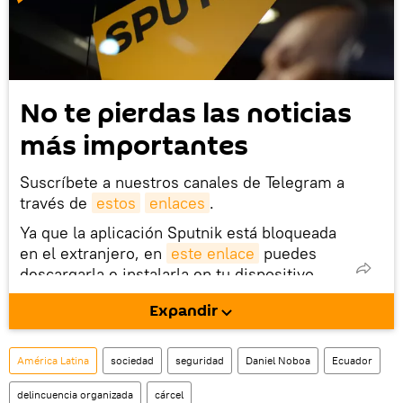
No te pierdas las noticias
más importantes
Suscríbete a nuestros canales de Telegram a
través de
estos
enlaces
.
Ya que la aplicación Sputnik está bloqueada
en el extranjero, en
este enlace
puedes
descargarla e instalarla en tu dispositivo
móvil (¡solo para Android!).
Expandir
También tenemos una cuenta
en la red 
social rusa VK
.
América Latina
sociedad
seguridad
Daniel Noboa
Ecuador
delincuencia organizada
cárcel