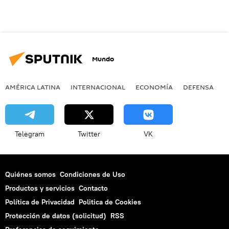
Mundo
AMÉRICA LATINA
INTERNACIONAL
ECONOMÍA
DEFENSA
M
Telegram
Twitter
VK
Quiénes somos
Condiciones de Uso
Productos y servicios
Contacto
Política de Privacidad
Politica de Cookies
Protección de datos (solicitud)
RSS