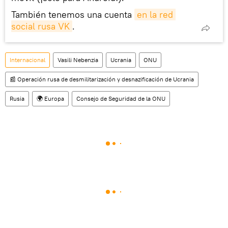
También tenemos una cuenta
en la red 
social rusa VK
.
Internacional
Vasili Nebenzia
Ucrania
ONU
📰 Operación rusa de desmilitarización y desnazificación de Ucrania
Rusia
🌍 Europa
Consejo de Seguridad de la ONU