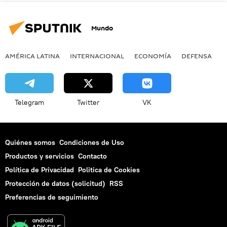
Mundo
AMÉRICA LATINA
INTERNACIONAL
ECONOMÍA
DEFENSA
M
Telegram
Twitter
VK
Quiénes somos
Condiciones de Uso
Productos y servicios
Contacto
Política de Privacidad
Politica de Cookies
Protección de datos (solicitud)
RSS
Preferencias de seguimiento