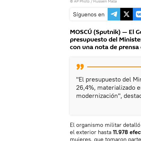
© AP Photo / Hussein Malla
Síguenos en
MOSCÚ (Sputnik) — El G
presupuesto del Ministe
con una nota de prensa 
"El presupuesto del Mi
26,4%, materializado e
modernización", desta
El organismo militar detall
el exterior hasta
11.978 efec
mujeres, que tomaron parte