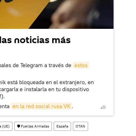
las noticias más
nales de Telegram a través de
estos
nik está bloqueada en el extranjero, en
rgarla e instalarla en tu dispositivo
!).
enta
en la red social rusa VK
.
a (UE)
🛡️ Fuerzas Armadas
España
OTAN