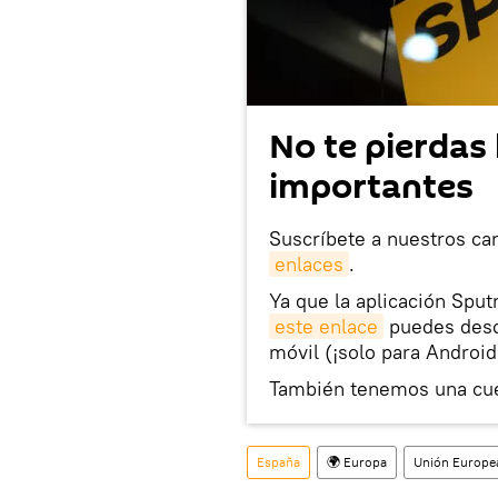
No te pierdas 
importantes
Suscríbete a nuestros ca
enlaces
.
Ya que la aplicación Sput
este enlace
puedes desca
móvil (¡solo para Android
También tenemos una cu
España
🌍 Europa
Unión Europe