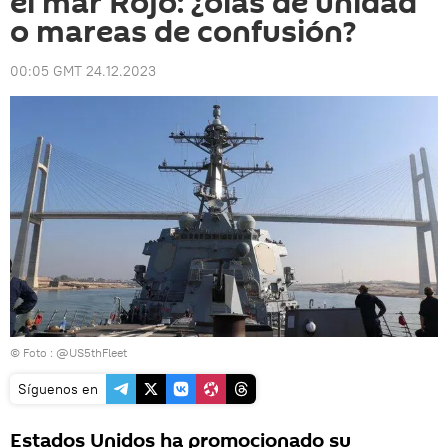
el mar Rojo: ¿olas de unidad
o mareas de confusión?
00:05 GMT 24.12.2023
© Foto :
@US5thFleet
Síguenos en
Estados Unidos ha promocionado su