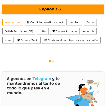
móvil (¡solo para Android!).
Expandir
También tenemos una cuenta
en la red 
social rusa VK
.
Internacional
📰 Conflicto palestino-israelí
mar Rojo
Yemen
British Petroleum (BP)
hutíes
🛡️ Fuerzas Armadas
Ansarolá
Israel
🌍 Oriente Medio
📰 Crisis en el mar Rojo por ataques hutíes
Síguenos en
Telegram
y te
mantendremos al tanto de
todo lo que pasa en el
mundo.