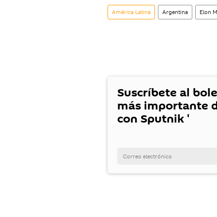
América Latina
Argentina
Elon 
Suscríbete al bole
más importante d
con Sputnik '