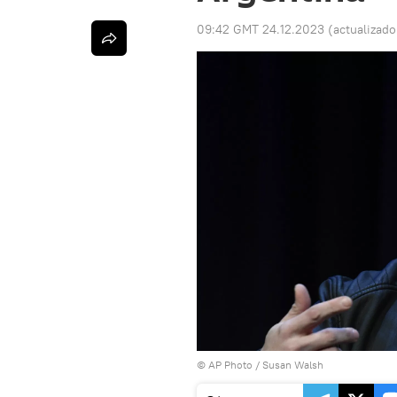
09:42 GMT 24.12.2023
(actualizad
© AP Photo / Susan Walsh