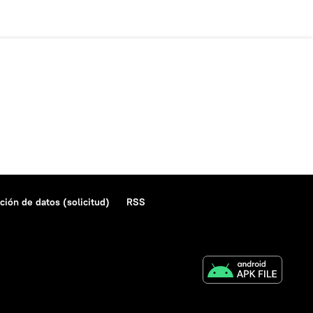
ción de datos (solicitud)
RSS