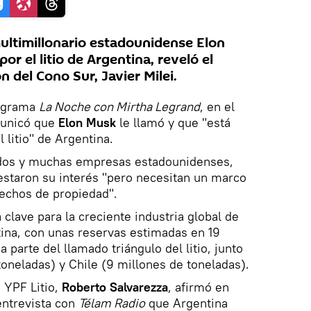
ltimillonario estadounidense Elon
or el litio de Argentina, reveló el
n del Cono Sur, Javier Milei.
rograma
La Noche con Mirtha Legrand
, en el
municó que
Elon Musk
le llamó y que "está
litio" de Argentina.
idos y muchas empresas estadounidenses,
estaron su interés "pero necesitan un marco
rechos de propiedad".
a clave para la creciente industria global de
tina, con unas reservas estimadas en 19
 parte del llamado triángulo del litio, junto
toneladas) y Chile (9 millones de toneladas).
 YPF Litio,
Roberto Salvarezza
, afirmó en
ntrevista con
Télam Radio
que Argentina