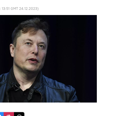
o:
13:51 GMT 24.12.2023
)