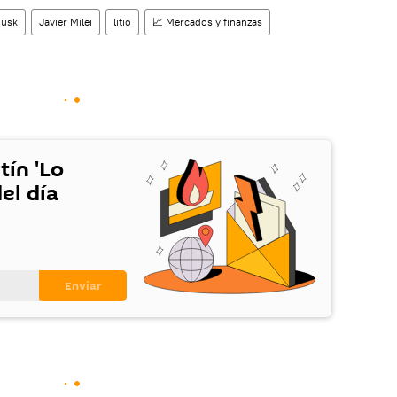
Musk
Javier Milei
litio
📈 Mercados y finanzas
tín 'Lo
el día