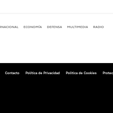
RNACIONAL
ECONOMÍA
DEFENSA
MULTIMEDIA
RADIO
Contacto
Política de Privacidad
Politica de Cookies
Protec