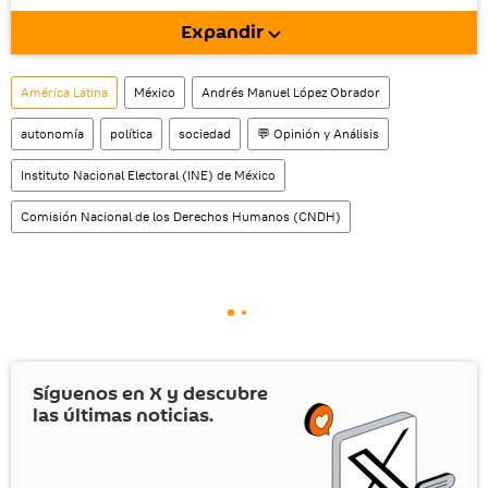
móvil (¡solo para Android!).
Expandir
También tenemos una cuenta
en la red 
social rusa VK
.
América Latina
México
Andrés Manuel López Obrador
autonomía
política
sociedad
💬 Opinión y Análisis
Instituto Nacional Electoral (INE) de México
Comisión Nacional de los Derechos Humanos (CNDH)
Síguenos en
X
y descubre
las últimas noticias.