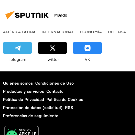
Mundo
AMÉRICA LATINA
INTERNACIONAL
ECONOMÍA
DEFENSA
M
Telegram
Twitter
VK
Quiénes somos
Condiciones de Uso
Productos y servicios
Contacto
Política de Privacidad
Politica de Cookies
Protección de datos (solicitud)
RSS
Preferencias de seguimiento