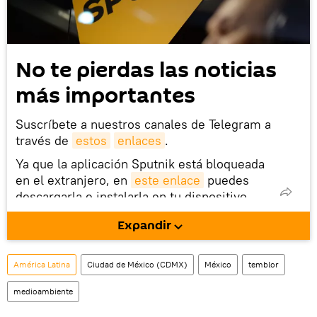
No te pierdas las noticias
más importantes
Suscríbete a nuestros canales de Telegram a
través de
estos
enlaces
.
Ya que la aplicación Sputnik está bloqueada
en el extranjero, en
este enlace
puedes
descargarla e instalarla en tu dispositivo
móvil (¡solo para Android!).
Expandir
También tenemos una cuenta
en la red 
social rusa VK
.
América Latina
Ciudad de México (CDMX)
México
temblor
medioambiente