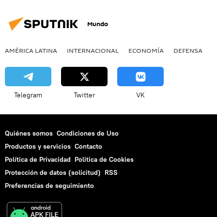
Mundo
AMÉRICA LATINA
INTERNACIONAL
ECONOMÍA
DEFENSA
M
Telegram
Twitter
VK
Quiénes somos
Condiciones de Uso
Productos y servicios
Contacto
Política de Privacidad
Politica de Cookies
Protección de datos (solicitud)
RSS
Preferencias de seguimiento