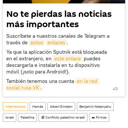
No te pierdas las noticias
más importantes
Suscríbete a nuestros canales de Telegram a
través de
estos
enlaces
.
Ya que la aplicación Sputnik está bloqueada
en el extranjero, en
este enlace
puedes
descargarla e instalarla en tu dispositivo
móvil (¡solo para Android!).
También tenemos una cuenta
en la red 
social rusa VK
.
Internacional
Hamás
Albert Einstein
Benjamín Netanyahu
Israel
Palestina
📰 Conflicto palestino-israelí
✒️ Firmas