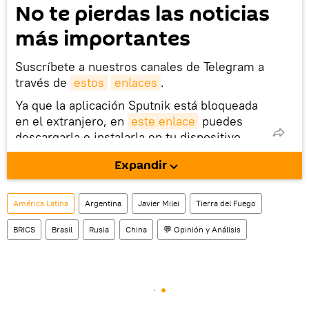
No te pierdas las noticias
más importantes
Suscríbete a nuestros canales de Telegram a
través de
estos
enlaces
.
Ya que la aplicación Sputnik está bloqueada
en el extranjero, en
este enlace
puedes
descargarla e instalarla en tu dispositivo
móvil (¡solo para Android!).
Expandir
También tenemos una cuenta
en la red 
social rusa VK
.
América Latina
Argentina
Javier Milei
Tierra del Fuego
BRICS
Brasil
Rusia
China
💬 Opinión y Análisis