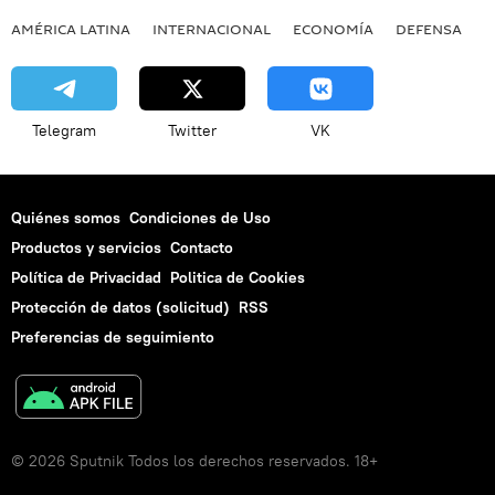
AMÉRICA LATINA
INTERNACIONAL
ECONOMÍA
DEFENSA
M
Telegram
Twitter
VK
Quiénes somos
Condiciones de Uso
Productos y servicios
Contacto
Política de Privacidad
Politica de Cookies
Protección de datos (solicitud)
RSS
Preferencias de seguimiento
© 2026 Sputnik Todos los derechos reservados. 18+