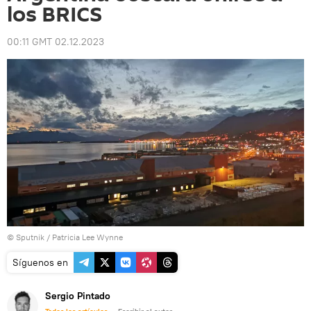
los BRICS
00:11 GMT 02.12.2023
© Sputnik / Patricia Lee Wynne
Síguenos en
Sergio Pintado