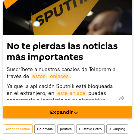
No te pierdas las noticias
más importantes
Suscríbete a nuestros canales de Telegram a
través de
estos
enlaces
.
Ya que la aplicación Sputnik está bloqueada
en el extranjero, en
este enlace
puedes
descargarla e instalarla en tu dispositivo
móvil (¡solo para Android!).
Expandir
También tenemos una cuenta
en la red 
social rusa VK
.
América Latina
Colombia
política
Gustavo Petro
Xi Jinping