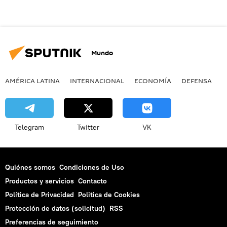
Mundo
AMÉRICA LATINA
INTERNACIONAL
ECONOMÍA
DEFENSA
M
Telegram
Twitter
VK
Quiénes somos
Condiciones de Uso
Productos y servicios
Contacto
Política de Privacidad
Politica de Cookies
Protección de datos (solicitud)
RSS
Preferencias de seguimiento