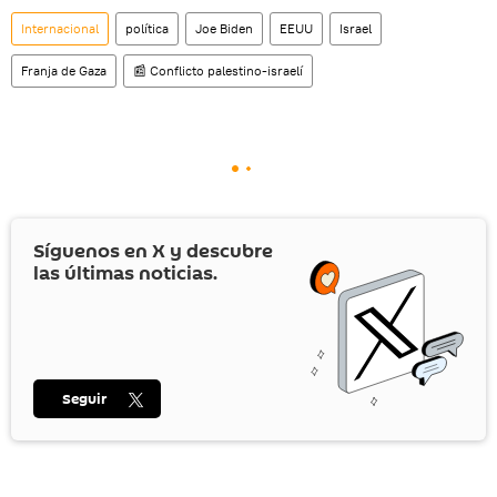
social rusa VK
.
Internacional
política
Joe Biden
EEUU
Israel
Franja de Gaza
📰 Conflicto palestino-israelí
Síguenos en
X
y descubre
las últimas noticias.
Seguir