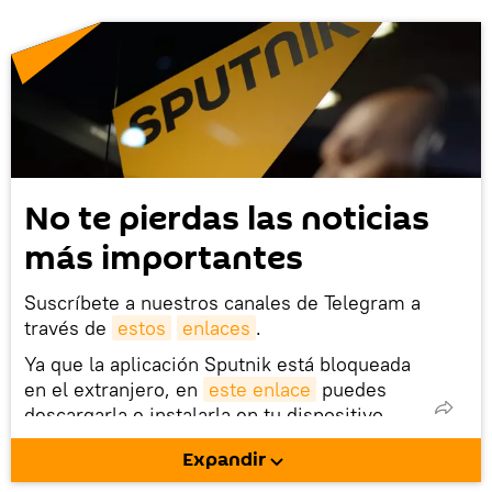
No te pierdas las noticias
más importantes
Suscríbete a nuestros canales de Telegram a
través de
estos
enlaces
.
Ya que la aplicación Sputnik está bloqueada
en el extranjero, en
este enlace
puedes
descargarla e instalarla en tu dispositivo
móvil (¡solo para Android!).
Expandir
También tenemos una cuenta
en la red 