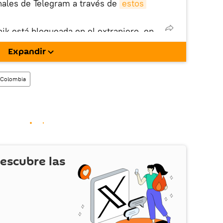
nales de Telegram a través de
estos
nik está bloqueada en el extranjero, en
rgarla e instalarla en tu dispositivo
Expandir
!).
enta
en la red social rusa VK
.
Colombia
escubre las