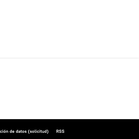
ción de datos (solicitud)
RSS