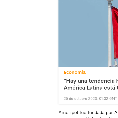
Economía
"Hay una tendencia ha
América Latina está 
25 de octubre 2023, 01:02 GMT
Ameripol fue fundada por Arg