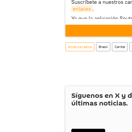
Suscríbete a nuestros ca
enlaces
.
Ya que la aplicación Sput
este enlace
puedes desca
móvil (¡solo para Android
También tenemos una cu
América Latina
Brasil
Caribe
Síguenos en
X
y d
últimas noticias.