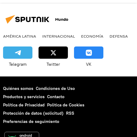
Mundo
AMÉRICA LATINA
INTERNACIONAL
ECONOMÍA
DEFENSA
M
Telegram
Twitter
VK
Quiénes somos
Condiciones de Uso
Productos y servicios
Contacto
Política de Privacidad
Politica de Cookies
Protección de datos (solicitud)
RSS
Preferencias de seguimiento