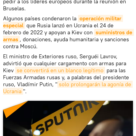
pedir a los líderes europeos durante la reunión en
Bruselas.
Algunos países condenaron la
operación militar 
especial
que Rusia lanzó en Ucrania el 24 de
febrero de 2022 y apoyan a Kiev con
suministros de 
armas
, donaciones, ayuda humanitaria y sanciones
contra Moscú.
El ministro de Exteriores ruso, Serguéi Lavrov,
advirtió que cualquier cargamento con armas para
Kiev
se convertirá en un blanco legítimo
para las
Fuerzas Armadas rusas y, a palabras del presidente
ruso, Vladímir Putin, "
solo prolongarán la agonía de 
Ucrania
".