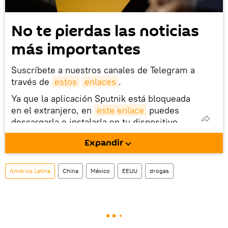
No te pierdas las noticias
más importantes
Suscríbete a nuestros canales de Telegram a
través de
estos
enlaces
.
Ya que la aplicación Sputnik está bloqueada
en el extranjero, en
este enlace
puedes
descargarla e instalarla en tu dispositivo
móvil (¡solo para Android!).
Expandir
También tenemos una cuenta
en la red 
social rusa VK
.
América Latina
China
México
EEUU
drogas