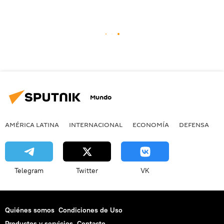
Mundo
AMÉRICA LATINA
INTERNACIONAL
ECONOMÍA
DEFENSA
M
Telegram
Twitter
VK
Quiénes somos
Condiciones de Uso
Productos y servicios
Contacto