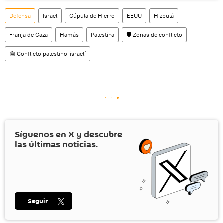
social rusa VK
.
Defensa
Israel
Cúpula de Hierro
EEUU
Hizbulá
Franja de Gaza
Hamás
Palestina
🛡️ Zonas de conflicto
📰 Conflicto palestino-israelí
Síguenos en
X
y descubre
las últimas noticias.
Seguir