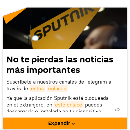
No te pierdas las noticias
más importantes
Suscríbete a nuestros canales de Telegram a
través de
estos
enlaces
.
Ya que la aplicación Sputnik está bloqueada
en el extranjero, en
este enlace
puedes
descargarla e instalarla en tu dispositivo
móvil (¡solo para Android!).
Expandir
También tenemos una cuenta
en la red 