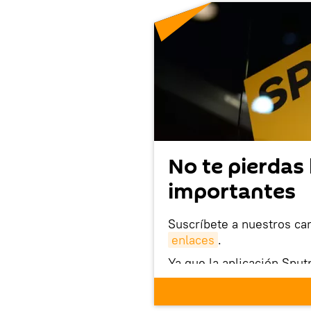
No te pierdas 
importantes
Suscríbete a nuestros ca
enlaces
.
Ya que la aplicación Sput
este enlace
puedes desca
móvil (¡solo para Android