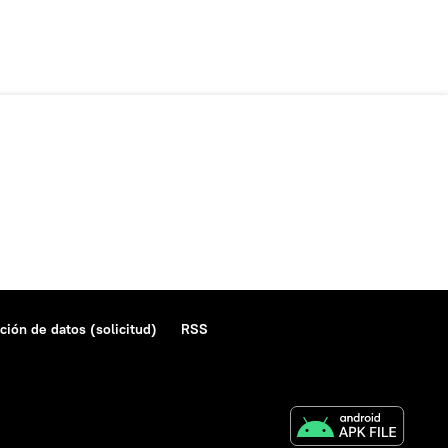
ción de datos (solicitud)
RSS