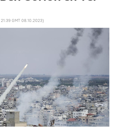
:
21:39 GMT 08.10.2023
)