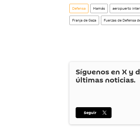
También tenemos una cu
Defensa
Hamás
aeropuerto inter
Franja de Gaza
Fuerzas de Defensa de
Síguenos en
X
y d
últimas noticias.
Seguir