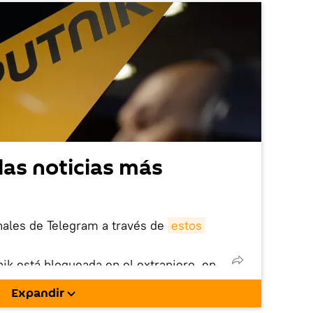
las noticias más
nales de Telegram a través de
estos
nik está bloqueada en el extranjero, en
rgarla e instalarla en tu dispositivo
Expandir
!).