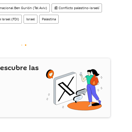
enta
en la red social rusa VK
.
nacional Ben Gurión (Tel Aviv)
📰 Conflicto palestino-israelí
 Israel (FDI)
Israel
Palestina
escubre las