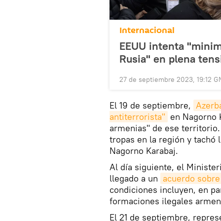
Internacional
EEUU intenta "minimi
Rusia" en plena ten
27 de septiembre 2023, 19:12 
El 19 de septiembre,
Azerba
antiterrorista"
en Nagorno Ka
armenias" de ese territorio
tropas en la región y tachó 
Nagorno Karabaj.
Al día siguiente, el Ministe
llegado a un
acuerdo sobre
condiciones incluyen, en par
formaciones ilegales armeni
El 21 de septiembre, repre