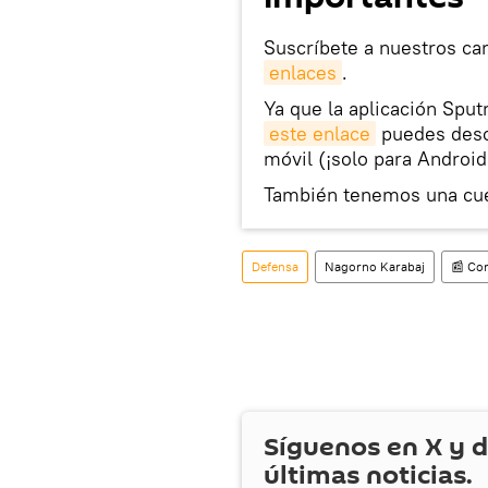
Suscríbete a nuestros ca
enlaces
.
Ya que la aplicación Sput
este enlace
puedes desca
móvil (¡solo para Android
También tenemos una cu
Defensa
Nagorno Karabaj
📰 Con
Síguenos en
X
y d
últimas noticias.