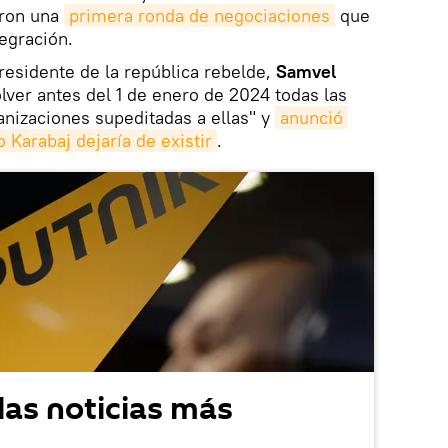
aron una
primera ronda de negociaciones
que
egración.
residente de la república rebelde,
Samvel
olver antes del 1 de enero de 2024 todas las
ganizaciones supeditadas a ellas" y
anunció 
 Karabaj dejaría de existir
.
las noticias más