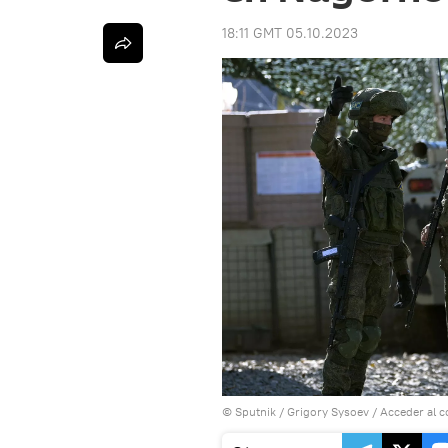
18:11 GMT 05.10.2023
© Sputnik / Grigory Sysoev
/
Acceder al 