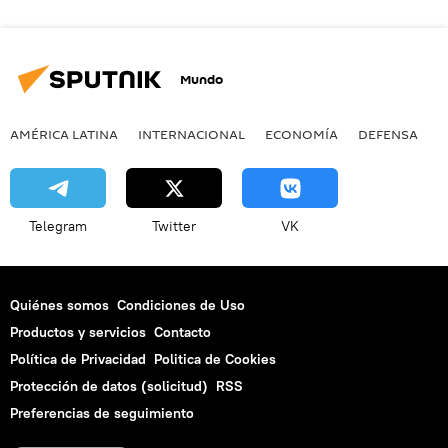
Mundo
AMÉRICA LATINA
INTERNACIONAL
ECONOMÍA
DEFENSA
M
Telegram
Twitter
VK
Quiénes somos
Condiciones de Uso
Productos y servicios
Contacto
Política de Privacidad
Politica de Cookies
Protección de datos (solicitud)
RSS
Preferencias de seguimiento