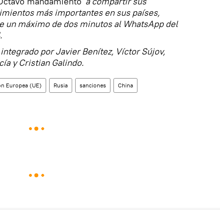
Octavo mandamiento'
a compartir sus
imientos más importantes en sus países,
e un máximo de dos minutos al WhatsApp del
.
integrado por Javier Benítez, Víctor Sújov,
ía y Cristian Galindo.
ón Europea (UE)
Rusia
sanciones
China