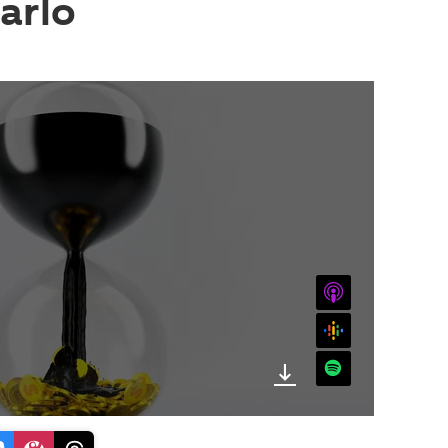
narlo
iTunes
Google
Spotify