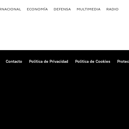
RNACIONAL
ECONOMÍA
DEFENSA
MULTIMEDIA
RADIO
Contacto
Política de Privacidad
Politica de Cookies
Protec