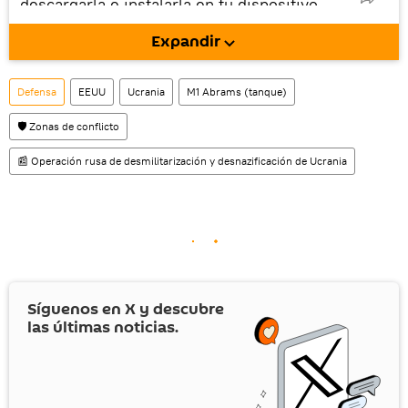
descargarla e instalarla en tu dispositivo
móvil (¡solo para Android!).
Expandir
También tenemos una cuenta
en la red 
social rusa VK
.
Defensa
EEUU
Ucrania
M1 Abrams (tanque)
🛡️ Zonas de conflicto
📰 Operación rusa de desmilitarización y desnazificación de Ucrania
Síguenos en
X
y descubre
las últimas noticias.