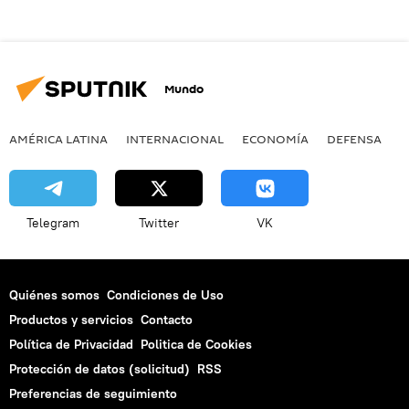
Mundo
AMÉRICA LATINA
INTERNACIONAL
ECONOMÍA
DEFENSA
M
Telegram
Twitter
VK
Quiénes somos
Condiciones de Uso
Productos y servicios
Contacto
Política de Privacidad
Politica de Cookies
Protección de datos (solicitud)
RSS
Preferencias de seguimiento