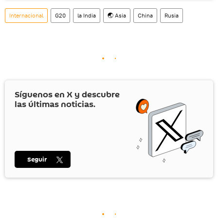
Internacional
G20
la India
🌏 Asia
China
Rusia
Síguenos en
X
y descubre
las últimas noticias.
Seguir