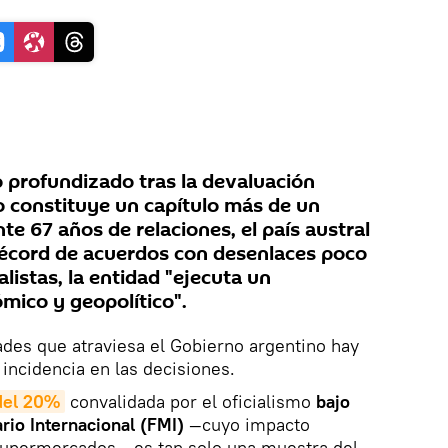
 profundizado tras la devaluación
o constituye un capítulo más de un
te 67 años de relaciones, el país austral
récord de acuerdos con desenlaces poco
alistas, la entidad "ejecuta un
mico y geopolítico".
ades que atraviesa el Gobierno argentino hay
 incidencia en las decisiones.
del 20%
convalidada por el oficialismo
bajo
io Internacional (FMI)
—cuyo impacto
s supermercados— es tan solo una muestra del