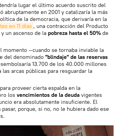
endría lugar el último acuerdo suscrito del
ió abruptamente en 2001 y catalizaría la más
olítica de la democracia, que derivaría en la
es en 11 días
, una contracción del Producto
 y un ascenso de la
pobreza hasta el 50%
de
el momento —cuando se tornaba inviable la
te del denominado
"blindaje" de las reservas
desembolsaría 13.700 de los 40.000 millones
 las arcas públicas para resguardar la
para proveer cierta espalda en la
ero los
vencimientos de la deuda
vigentes
uncio era absolutamente insuficiente. El
 pasar, porque, si no, no le hubiera dado ese
s.