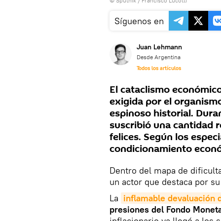
© Sputnik / Francisco Lucotti
Síguenos en
Juan Lehmann
Desde Argentina
Todos los artículos
El cataclismo económico
exigida por el organism
espinoso historial. Duran
suscribió una cantidad 
felices. Según los especi
condicionamiento econó
Dentro del mapa de dificult
un actor que destaca por su
La
inflamable devaluación 
presiones del Fondo Monetar
inflacionario ya llegó a lo