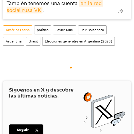
También tenemos una cuenta
en la red 
social rusa VK
.
América Latina
política
Javier Milei
Jair Bolsonaro
Argentina
Brasil
Elecciones generales en Argentina (2023)
Síguenos en
X
y descubre
las últimas noticias.
Seguir