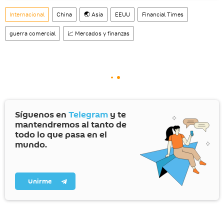
Internacional
China
🌏 Asia
EEUU
Financial Times
guerra comercial
📈 Mercados y finanzas
Síguenos en
Telegram
y te
mantendremos al tanto de
todo lo que pasa en el
mundo.
Unirme