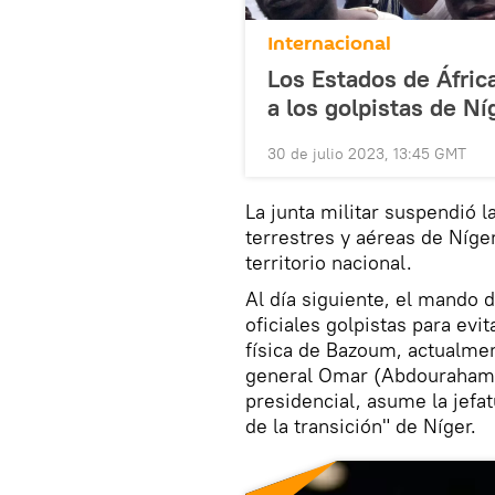
Internacional
Los Estados de Áfric
a los golpistas de Ní
30 de julio 2023, 13:45 GMT
La junta militar suspendió l
terrestres y aéreas de Níge
territorio nacional.
Al día siguiente, el mando 
oficiales golpistas para evi
física de Bazoum, actualmen
general Omar (Abdourahama
presidencial, asume la jefa
de la transición" de Níger.