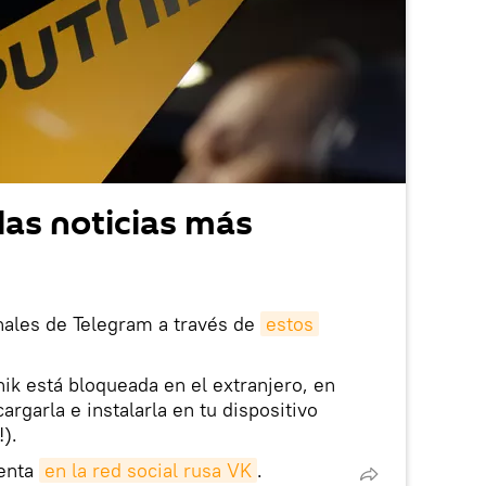
las noticias más
nales de Telegram a través de
estos
nik está bloqueada en el extranjero, en
rgarla e instalarla en tu dispositivo
!).
enta
en la red social rusa VK
.