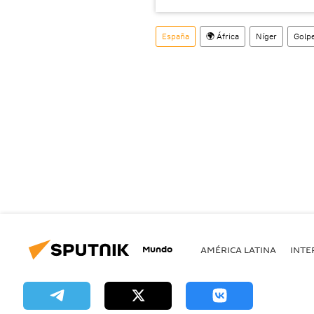
España
🌍 África
Níger
Golpe
Mundo
AMÉRICA LATINA
INTE