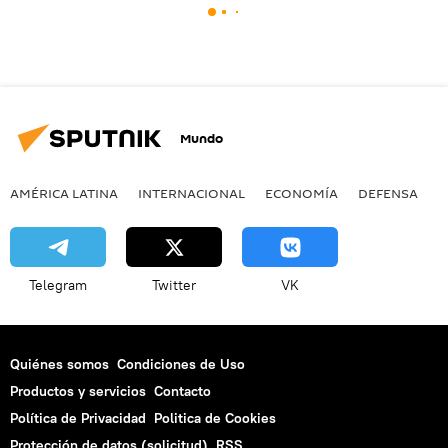
Mundo
AMÉRICA LATINA
INTERNACIONAL
ECONOMÍA
DEFENSA
M
Telegram
Twitter
VK
Quiénes somos
Condiciones de Uso
Productos y servicios
Contacto
Política de Privacidad
Politica de Cookies
Protección de datos (solicitud)
RSS