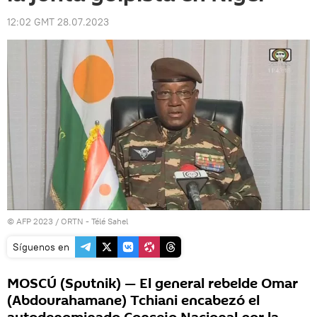
12:02 GMT 28.07.2023
© AFP 2023 / ORTN - Télé Sahel
Síguenos en
MOSCÚ (Sputnik) — El general rebelde Omar
(Abdourahamane) Tchiani encabezó el