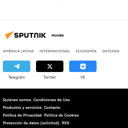
Mundo
AMÉRICA LATINA
INTERNACIONAL
ECONOMÍA
DEFENSA
M
Telegram
Twitter
VK
Quiénes somos
Condiciones de Uso
Productos y servicios
Contacto
Política de Privacidad
Politica de Cookies
Protección de datos (solicitud)
RSS