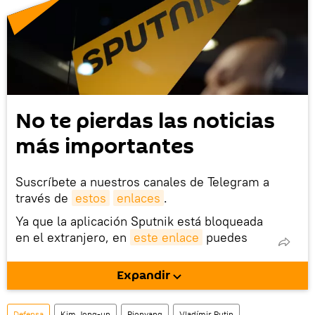
No te pierdas las noticias
más importantes
Suscríbete a nuestros canales de Telegram a
través de
estos
enlaces
.
Ya que la aplicación Sputnik está bloqueada
en el extranjero, en
este enlace
puedes
descargarla e instalarla en tu dispositivo
móvil (¡solo para Android!).
Expandir
También tenemos una cuenta
en la red 
social rusa VK
.
Defensa
Kim Jong-un
Pionyang
Vladímir Putin