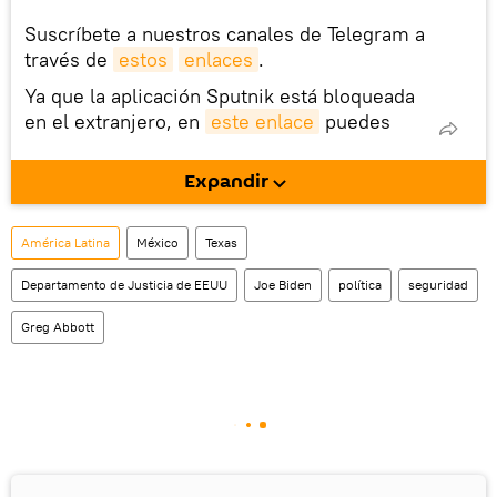
Suscríbete a nuestros canales de Telegram a
través de
estos
enlaces
.
Ya que la aplicación Sputnik está bloqueada
en el extranjero, en
este enlace
puedes
descargarla e instalarla en tu dispositivo
móvil (¡solo para Android!).
Expandir
También tenemos una cuenta
en la red 
social rusa VK
.
América Latina
México
Texas
Departamento de Justicia de EEUU
Joe Biden
política
seguridad
Greg Abbott