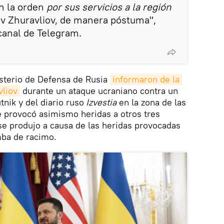
n la orden
por sus servicios a la región
lav Zhuravliov, de manera póstuma",
 canal de Telegram.
nisterio de Defensa de Rusia
informaron de la 
vliov
durante un ataque ucraniano contra un
nik y del diario ruso
Izvestia
en la zona de las
e provocó asimismo heridas a otros tres
se produjo a causa de las heridas provocadas
mba de racimo.