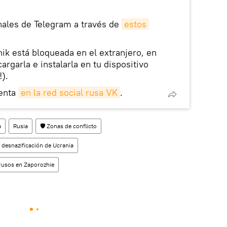
nales de Telegram a través de
estos
nik está bloqueada en el extranjero, en
rgarla e instalarla en tu dispositivo
!).
enta
en la red social rusa VK
.
a
Rusia
🛡️ Zonas de conflicto
 desnazificación de Ucrania
 rusos en Zaporozhie