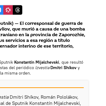
tnik) — El corresponsal de guerra de
vliov, que murió a causa de una bomba
craniano en la provincia de Zaporozhie,
s servicios a esa región a título
rnador interino de ese territorio,
 Sputnik
Konstantín Mijalchevski
, que resultó
stas del periódico
Izvestia
Dmitri Shíkov
y
n la misma orden.
estia
Dmitri Shíkov, Román Pololákov,
al de Sputnik Konstantín Mijalchevski,