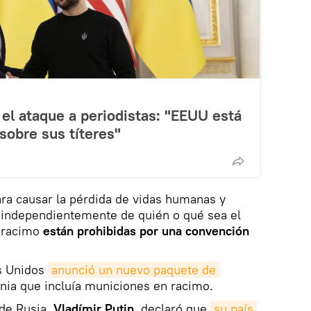
el ataque a periodistas: "EEUU está
sobre sus títeres"
a causar la pérdida de vidas humanas y
, independientemente de quién o qué sea el
e racimo
están prohibidas por una convención
os Unidos
anunció un nuevo paquete de 
nia que incluía municiones en racimo.
 de Rusia,
Vladímir Putin
, declaró que
su país 