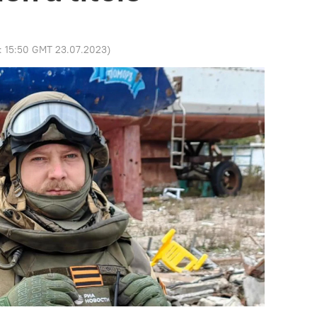
o:
15:50 GMT 23.07.2023
)