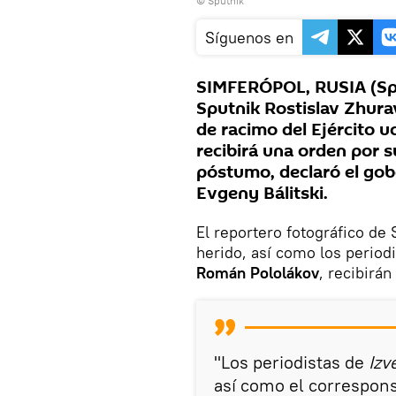
© Sputnik
Síguenos en
SIMFERÓPOL, RUSIA (Spu
Sputnik Rostislav Zhura
de racimo del Ejército u
recibirá una orden por su
póstumo, declaró el gobe
Evgeny Bálitski.
El reportero fotográfico de
herido, así como los periodi
Román Pololákov
, recibirá
"Los periodistas de
Izv
así como el correspons